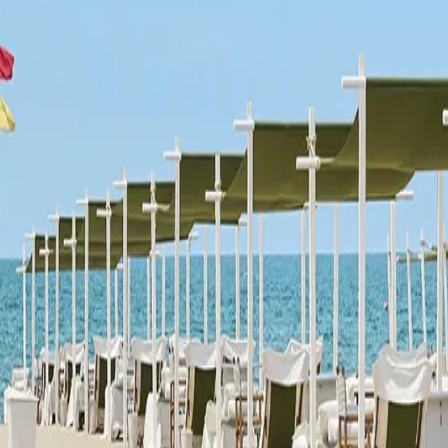
owing
Cookie-Richtlinie
Newsletter
I prefer
Blog
Bu
Cookie-Einstellungen