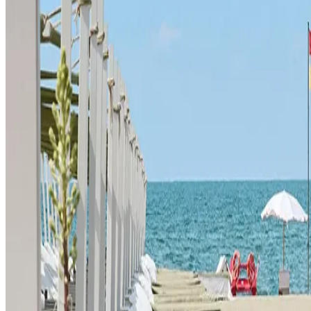
Kontakte
Arbeiten
GDS
Über uns
Datenschutzbestimmungen
Whistlebl
Copyright ©
2026
. All right reserved. Powered by
bid.
P.IVA 02631950462
CIN IT046013A1YZS8RMS9