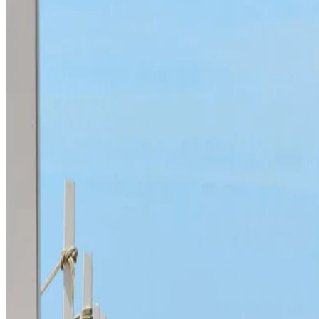
LUXURY HOTEL DEVELOPMENT GROUP SRL
Via Mazzini n.