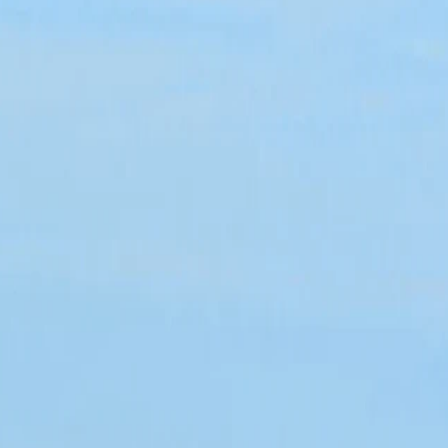
 20
55042 Forte Dei Marmi (LU)