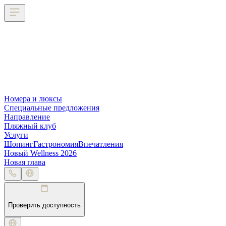
Номера и люксы
Специальные предложения
Направление
Пляжный клуб
Услуги
Шопинг
Гастрономия
Впечатления
Новый Wellness 2026
Новая глава
Проверить доступность