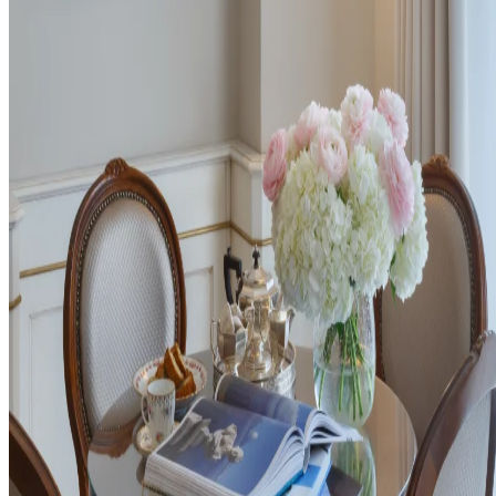
LUXURY HOTEL DEVELOPMENT GROUP SRL
Via Mazzini
n. 20
55042 Forte Dei Marmi (LU)
Contatti
Lavora con noi
GDS
Chi siamo
Informativa sulla
privacy
Segnalazione di irregolarità
Informativa sui cookie
Newsletter
I prefer
Blog
Gestisci
Impostazioni dei cookie
prenotazione
Copyright ©
2026
. All right reserved. Powered by
bid.
P.IVA 02631950462
CIN IT046013A1YZS8RMS9