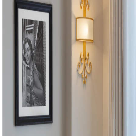
Che cosa si può segnalare?
Attraverso questa procedura è possibile segnalare qualunque
comportamento scorretto o illecito posto in essere dalla Società (ad
esempio: mobbing, violenza, molestie, assenteismo, corruzione,
violazioni della riservatezza e altre fattispecie contrarie alla legge o
alle regole interne).
Riservatezza
Luxury Hotel S.r.l. tutela l’identità della persona segnalante,
garantendo la massima riservatezza. Il canale attivato consente
inoltre di effettuare segnalazioni anche in forma
anonima
, purché
circostanziate e dettagliate.
Ti ringraziamo per la collaborazione.
Segnalazioni di irregolarità