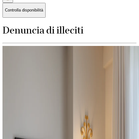
Controlla disponibilità
Denuncia di illeciti
Luxury Hotel Development Group S.r.l.
, da sempre attenta ai
valori di integrità, trasparenza e correttezza nella gestione del proprio
business, ha implementato un sistema interno di segnalazione di
violazioni di legge e del proprio
Codice Etico
, con l’obiettivo di
favorire l’emersione di eventuali condotte illecite o irregolari
all’interno della Società.
Il
canale di segnalazione
dedicato a chi ha (o ha avuto) un rapporto
di lavoro o collaborazione con la Società è disponibile al seguente
link:
https://whistlesblow.it/c/luxury-hotel-development-group-srl/
Se hai dubbi sulla procedura o su cosa puoi segnalare, puoi scrivere
a:
segnalazioni@grandhotelimperiale.it